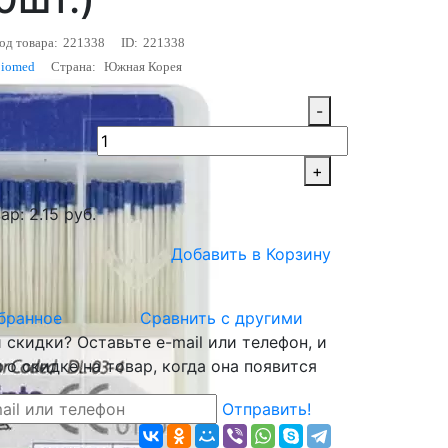
од товара:
221338
ID:
221338
Biomed
Страна:
Южная Корея
-
+
р: 2.15 руб.
Добавить в Корзину
бранное
Сравнить с другими
скидки? Оставьте e-mail или телефон, и
о скидке на товар, когда она появится
Отправить!