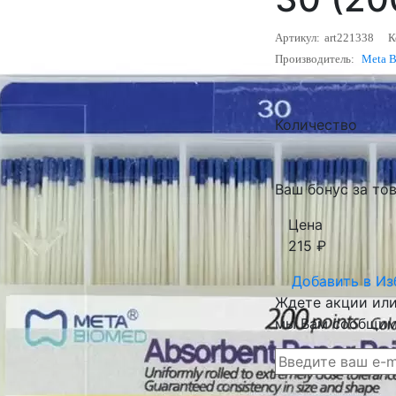
Артикул:
art221338
К
Производитель:
Meta 
Количество
Ваш бонус за това
Цена
215
₽
Добавить в
Из
Ждете акции или 
мы Вам сообщим 