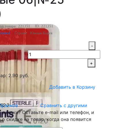
)
од товара:
221351
ID:
221351
Biomed
Страна:
Южная Корея
-
+
ар: 2.90 руб.
Добавить в Корзину
бранное
Сравнить с другими
скидки? Оставьте e-mail или телефон, и
о скидке на товар, когда она появится