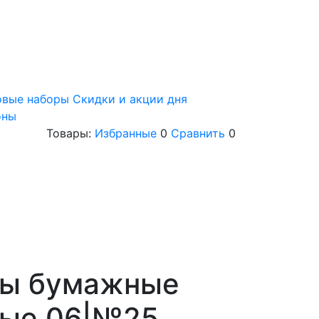
овые наборы
Скидки и акции дня
оны
Товары:
Избранные
0
Сравнить
0
ы бумажные
ные 06|№25