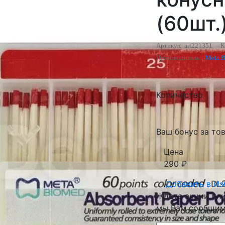
(60шт.
Артикул:
art221351
К
Производитель:
Meta 
Количество
Ваш бонус за тов
Цена
290
₽
Добавить в
Из
Ждете акции или 
мы Вам сообщим 