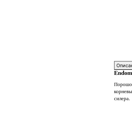
Описа
Endome
Порошо
корневы
силера.