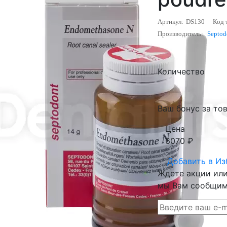
Артикул:
DS130
Код 
Производитель:
Septod
Количество
Ваш бонус за тов
Цена
6070
₽
Добавить в
Из
Ждете акции или 
мы Вам сообщим 