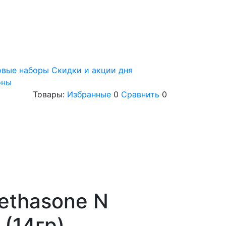
овые наборы
Скидки и акции дня
оны
Товары:
Избранные
0
Сравнить
0
ethasone N
 (14гр)