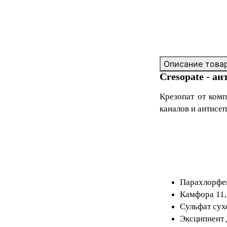
Описание това
Cresopate - а
Крезопат
от ком
каналов и антисе
Парахлорфен
Камфора 11,
Сульфат сухо
Эксципиент 