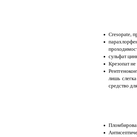
Cresopate, 
парахлорфе
проходимост
сульфат цин
Крезопат не
Рентгенокон
лишь слегка
средство дл
Пломбирован
Антисептиче