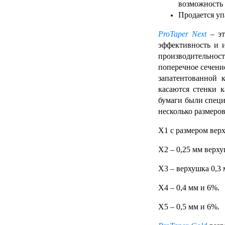
возможность 
Продается уп
ProTaper Next
– эт
эффективность и 
производительнос
поперечное сечени
запатентованной 
касаются стенки 
бумаги были специ
несколько размеро
X1 с размером вер
X2 – 0,25 мм верху
X3 – верхушка 0,3 
X4 – 0,4 мм и 6%.
X5 – 0,5 мм и 6%.