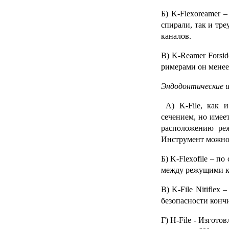
Б)
K-Flexoreamer
– 
спирали, так и тр
каналов.
В)
K-Reamer Forsid
римерами он менее 
Эндодонтические и
А)
K-File
, как 
сечением, но имее
расположению реж
Инструмент можно 
Б)
K-Flexofile
– по 
между режущими кр
В)
K-File Nitiflex
–
безопасности конч
Г)
H-File
- Изготов