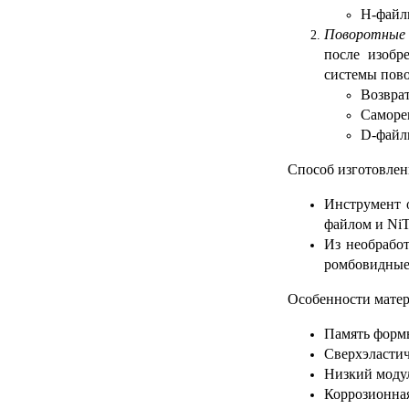
H-файл
Поворотные
после изобр
системы пово
Возвра
Саморе
D-файл
Способ изготовлен
Инструмент 
файлом и NiT
Из необрабо
ромбовидные.
Особенности матер
Память форм
Сверхэластич
Низкий модул
Коррозионная