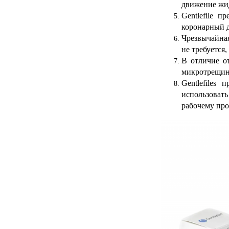
движение жид
Gentlefile
пре
коронарный 
Чрезвычайная
не требуется
В отличие о
микротрещин
Gentlefiles
использоват
рабочему про