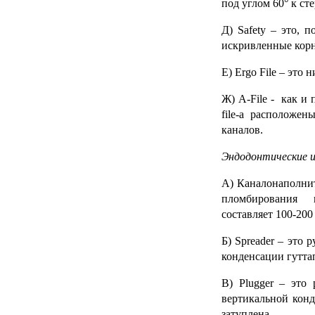
под углом 60° к с
Д)
Safety
– это, п
искривленные корн
Е)
Ergo File
– это н
Ж)
A-File
- как и 
file-а расположе
каналов.
Эндодонтические и
А)
Каналонаполни
пломбирования к
составляет 100-200 
Б)
Spreader
– это 
конденсации гутта
В)
Plugger
– это 
вертикальной конд
затуплена.