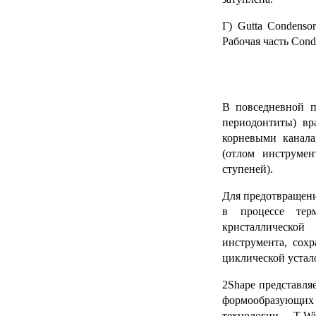
Г)
Gutta Condenso
Рабочая часть Cond
В повседневной п
периодонтиты) вр
корневыми канал
(отлом инструмен
ступеней).
Для предотвращени
в процессе тер
кристаллической
инструмента, сох
циклической устал
2Shape
представляе
формообразующих 
технологии T-Wi