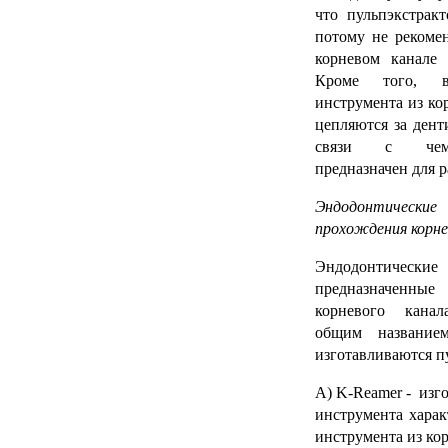
что пульпэкстрак
потому не рекомен
корневом канале
Кроме того, в
инструмента из ко
цепляются за дент
связи с чем 
предназначен для р
Эндодонтически
прохождения корне
Эндодонтичес
предназначенны
корневого кана
общим название
изготавливаются п
А)
K-Reamer
- изго
инструмента харак
инструмента из кор