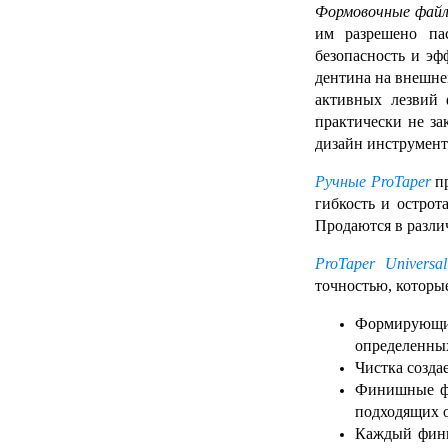
Формовочные файл
им разрешено па
безопасность и эф
дентина на внешнем
активных лезвий 
практически не за
дизайн инструмента
Ручные ProTaper
пр
гибкость и остро
Продаются в различ
ProTaper Universa
l
точностью, которы
Формирующи
определенных
Чистка созда
Финишные фа
подходящих о
Каждый фини