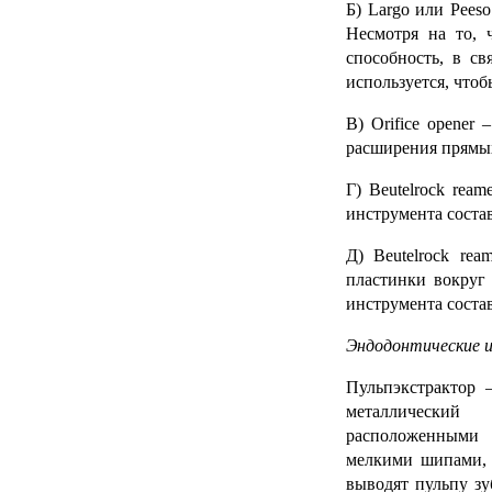
Б)
Largo или Pees
Несмотря на то, 
способность, в с
используется, что
В)
Orifice opener
–
расширения прямых
Г)
Beutelrock
reame
инструмента соста
Д)
Beutelrock
rea
пластинки вокруг 
инструмента состав
Эндодонтические и
Пульпэкстрактор 
металлическ
расположенными
мелкими шипами, 
выводят пульпу зу