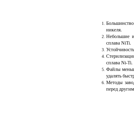
Большинств
никеля.
Небольшие и
сплава NiTi.
Устойчивость
Стерилизация
сплава Ni-Ti.
Файлы меньше
удалять быстр
Методы заво
перед други