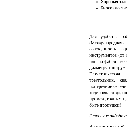
Хорошая элас
Биосовмести
Для удобства р
(Международная си
совокупность ва
инструментов (от 
или на фабричную 
диаметру инструме
Геометрическая
треугольник, ква
поперечное сечени
кодировка эндодо
промежуточных цв
быть пропущен!
Строение эндодон
Эндодонтический 