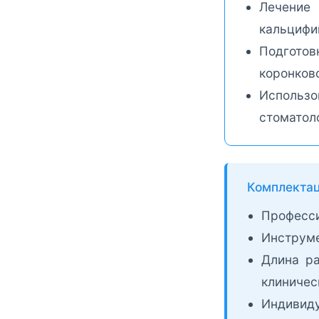
Лечение
кальцифи
Подготов
коронково
Использ
стоматол
Комплектац
Професси
Инструме
Длина ра
клиничес
Индивид