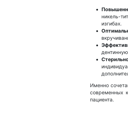
Повышенн
никель-ти
изгибах.
Оптималь
вкручивани
Эффектив
дентинную
Стерильн
индивидуа
дополните
Именно сочета
современных к
пациента.