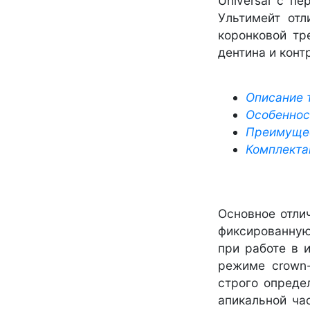
Universal с п
Ультимейт отл
коронковой тр
дентина и конт
Описание 
Особеннос
Преимущес
Комплекта
Основное отли
фиксированную
при работе в 
режиме crown
строго опреде
апикальной ча