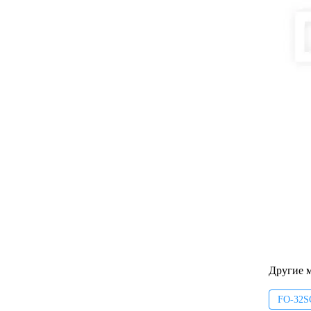
Другие 
FO-32S