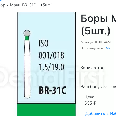
оры Мани BR-31C - (5шт.)
Боры М
(5шт.)
Артикул:
0610144M.5.
Производитель:
Mani
Количество
Ваш бонус за тов
Цена
535
₽
Добавить в
Из