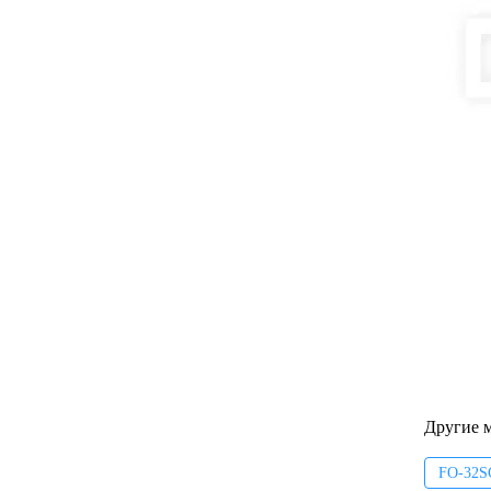
Другие 
FO-32S