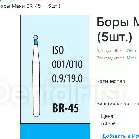
оры Мани BR-45 - (5шт.)
Боры М
(5шт.)
Артикул:
0610042M.5.
Производитель:
Mani
Количество
Ваш бонус за тов
Цена
545
₽
Добавить в
Из