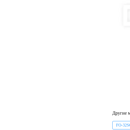
Другие 
FO-32S