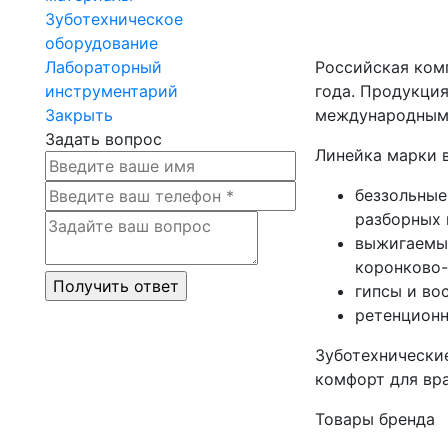
Зуботехническое
оборудование
Лабораторный
Российская ком
инструментарий
года. Продукция
Закрыть
международным 
Задать вопрос
Линейка марки 
беззольные
разборных 
выжигаемые
коронково-
гипсы и во
ретенционн
Зуботехнические
комфорт для вра
Товары бренда