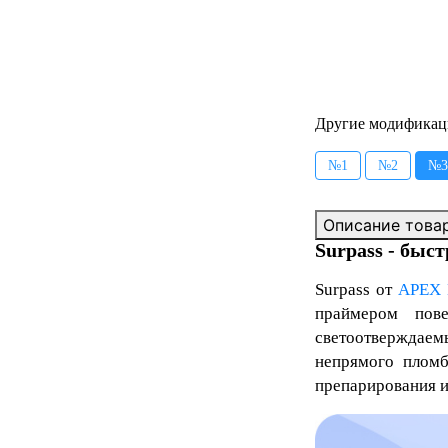
Другие модификац
№1
№2
№3
Описание това
Surpass - быс
Surpass
от
APEX
праймером пове
светоотверждаем
непрямого пломб
препарирования и