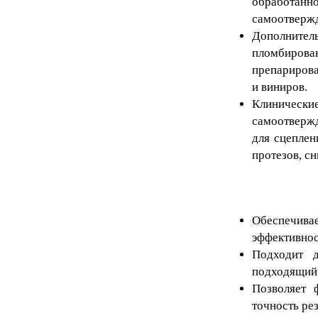
обработан
самоотвержд
Дополните
пломбирован
препарирова
и виниров.
Клиническ
самоотвержд
для сцеплен
протезов, с
Обеспечив
эффективнос
Подходит д
подходящий 
Позволяет 
точность рез