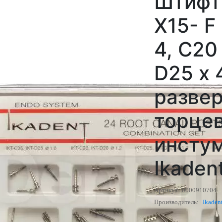
Штифты
X15- F
4, С20 
D25 х 
развер
торцев
инсту
Ikaden
Артикул:
0000910704
Производитель:
Ikaden