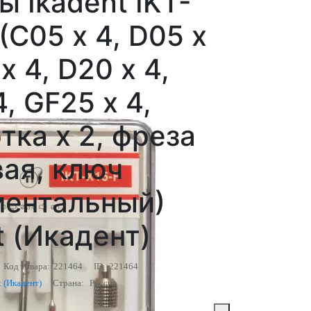
 Ikadent IKT-
 (С05 х 4, D05 х
х 4, D20 х 4,
4, GF25 х 4,
тка х 2, фреза
ая, ключ
ментальный)
t (Икадент)
Код товара:
221464
ID:
221464
t (Икадент)
Страна:
Россия