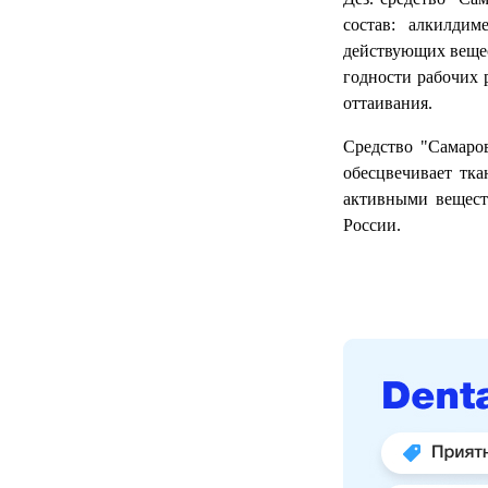
состав: алкилдим
действующих вещест
годности рабочих р
оттаивания.
Средство "Самаро
обесцвечивает тк
активными вещест
России.