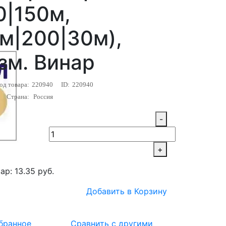
0|150м,
м|200|30м),
зм. Винар
од товара:
220940
ID:
220940
Страна:
Россия
-
+
ар: 13.35 руб.
Добавить в Корзину
бранное
Сравнить с другими