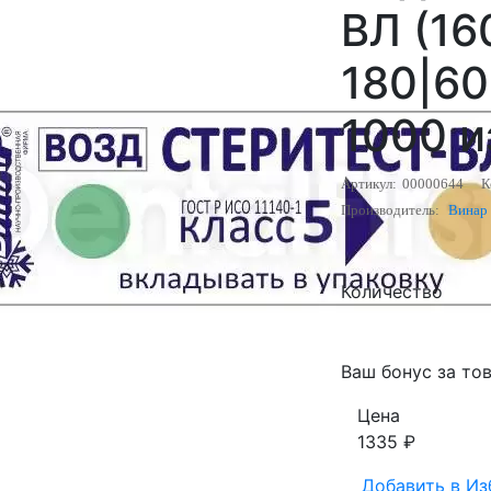
ВЛ (16
180|60
1000 и
Артикул:
00000644
К
Производитель:
Винар
Количество
Ваш бонус за тов
Цена
1335
₽
Добавить в
Из