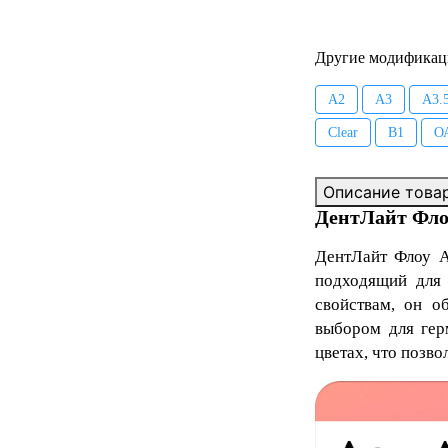
Другие модификац
А2
А3
А3.
Clear
В1
О
Описание това
ДентЛайт Фло
ДентЛайт Флоу 
подходящий для 
свойствам, он о
выбором для гер
цветах, что позво