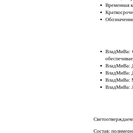
Временная к
Краткосрочн
Обозначение
ВладМиВа
:
обеспечивае
ВладМиВа
:
ВладМиВа
:
ВладМиВа
:
ВладМиВа
:
Светоотверждаем
Состав: полимерн