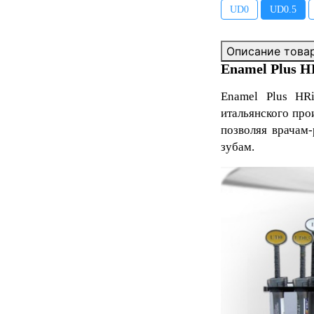
UD0
UD0.5
Описание това
Enamel Plus H
Enamel Plus HR
итальянского про
позволяя врачам
зубам.