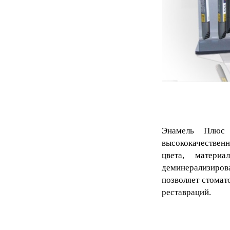
Энамель Плю
высококачественн
цвета, матери
деминерализиро
позволяет стомат
реставраций.