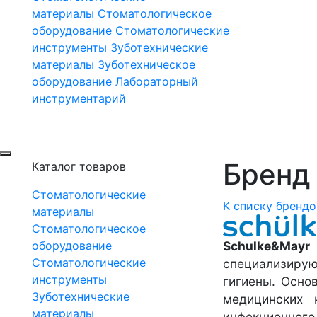
материалы
Стоматологическое
оборудование
Стоматологические
инструменты
Зуботехнические
материалы
Зуботехническое
оборудование
Лабораторный
инструментарий
Бренд 
Каталог товаров
Стоматологические
К списку брендо
материалы
Стоматологическое
Schulke&Mayr
(
оборудование
Стоматологические
специализиру
инструменты
гигиены. Осно
Зуботехнические
медицинских 
материалы
инфекционног