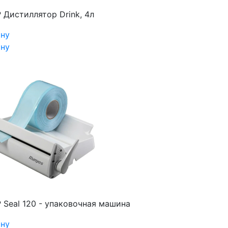
₽
Дистиллятор Drink, 4л
ину
ину
₽
Seal 120 - упаковочная машина
ину