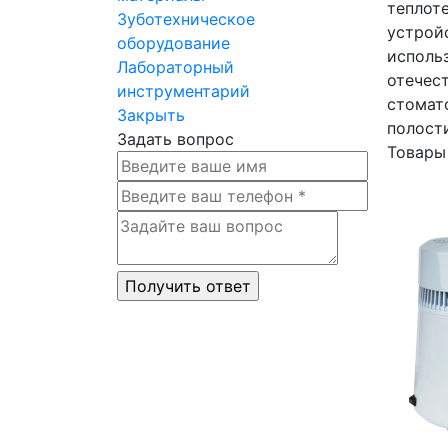
теплот
Зуботехническое
устрой
оборудование
использ
Лабораторный
отечес
инструментарий
стомат
Закрыть
полост
Задать вопрос
Товары