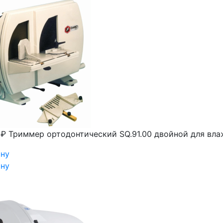
 ₽
Триммер ортодонтический SQ.91.00 двойной для вл
ину
ину