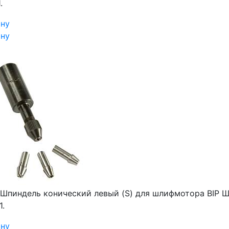
.
ину
ину
Шпиндель конический левый (S) для шлифмотора BIP
Ш
1.
ину