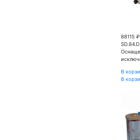
88115 
SD.84.D
Оснаще
исключ
В корз
В корз