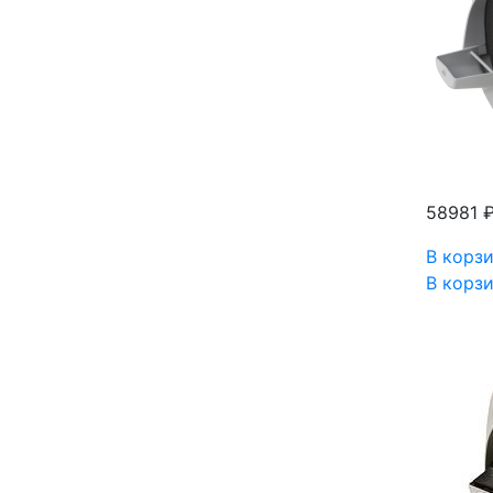
58981 
В корз
В корз