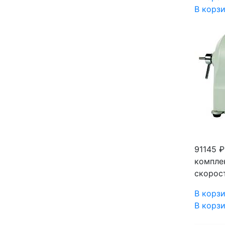
В корз
91145 
комплек
скорост
В корз
В корз