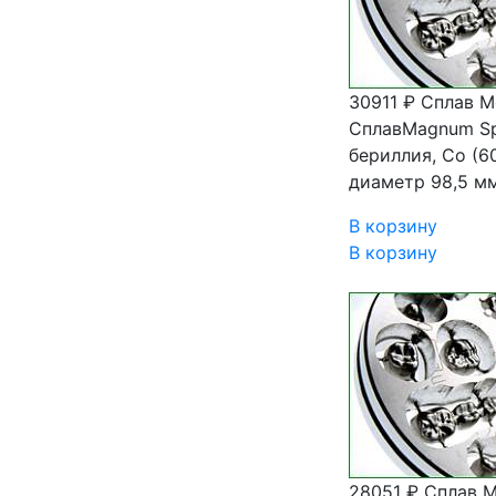
30911 ₽
Сплав M
СплавMagnum Sp
бериллия, Co (60
диаметр 98,5 мм
В корзину
В корзину
28051 ₽
Сплав M