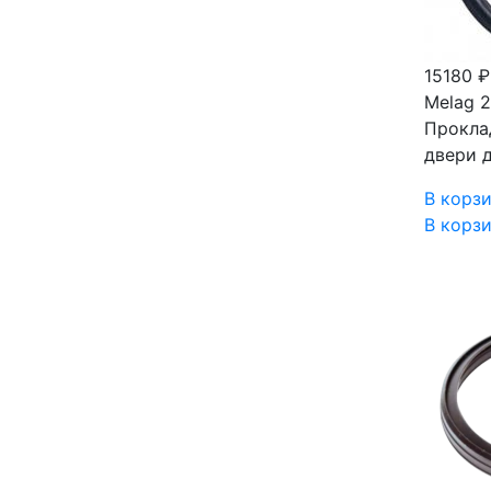
15180 
Melag 2
Прокла
двери д
В корз
В корз