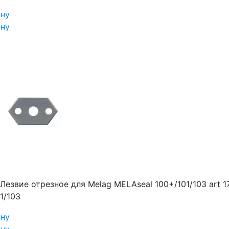
ину
ину
Лезвие отрезное для Melag MELAseal 100+/101/103 art 1
1/103
ину