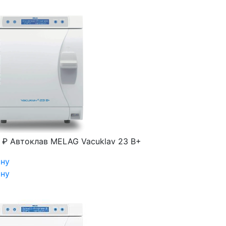
 ₽
Автоклав MELAG Vacuklav 23 B+
ину
ину