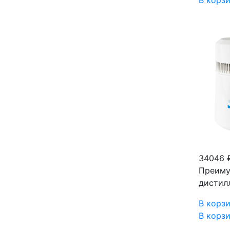
В корз
34046 
Преиму
дистил
В корз
В корз