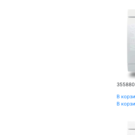
355880
В корз
В корз