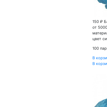
150 ₽
Б
от 5000
материа
цвет с
100 пар
В корз
В корз