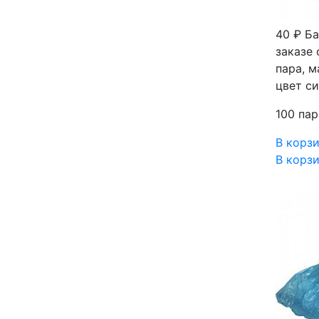
40 ₽
Ба
заказе 
пара, м
цвет с
100 пар
В корз
В корз