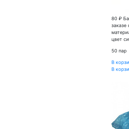
80 ₽
Ба
заказе 
материа
цвет си
50 пар
В корз
В корз