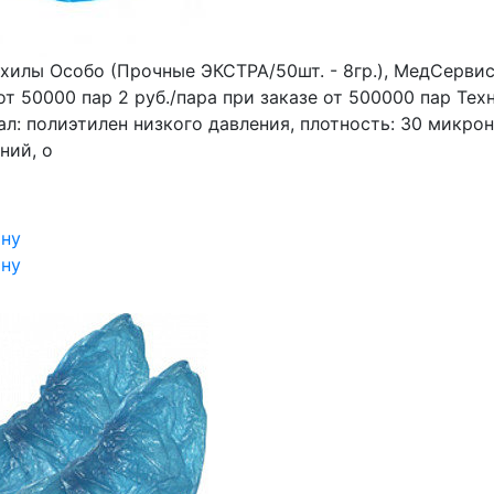
хилы Особо (Прочные ЭКСТРА/50шт. - 8гр.), МедСерви
от 50000 пар 2 руб./пара при заказе от 500000 пар Тех
л: полиэтилен низкого давления, плотность: 30 микрон
ний, о
ину
ину