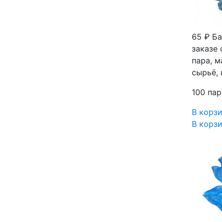
65 ₽
Ба
заказе 
пара, м
сырьё, 
100 пар
В корз
В корз