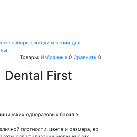
овые наборы
Скидки и акции дня
оны
Товары:
Избранные
0
Сравнить
0
Dental First
дицинских одноразовых бахил в
личной плотности, цвета и размера, во
пакеты для утилизации медицинских