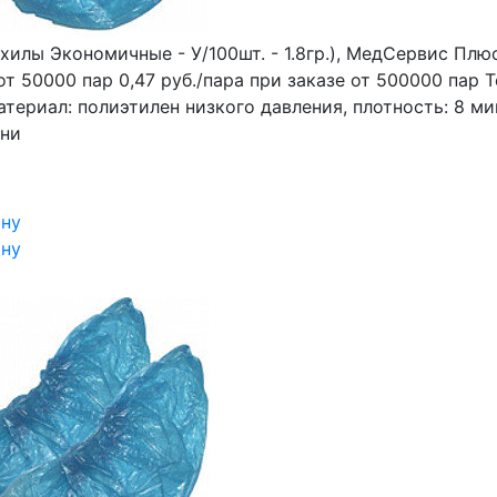
хилы Экономичные - У/100шт. - 1.8гр.), МедСервис Плю
от 50000 пар 0,47 руб./пара при заказе от 500000 пар Т
атериал: полиэтилен низкого давления, плотность: 8 ми
ини
ину
ину