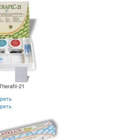
Therafil-21
реть
реть