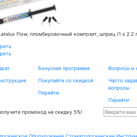
Latelux Flow, пломбировочный композит, шприц (1 х 2.2 г
реть
реть
врат
Бонусная программа
Вопросы и 
инструкция
Покупайте со скидкой
Часто зада
вопросы
Перейти
Перейти
 получите промокод на скидку 5%!
логическое Оборудование
Стоматологические Инстру