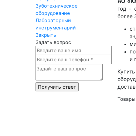
АО «К
Зуботехническое
год - 
оборудование
более 
Лабораторный
инструментарий
ст
Закрыть
эн
Задать вопрос
ми
по
и 
Купить
оборуд
достав
Товары