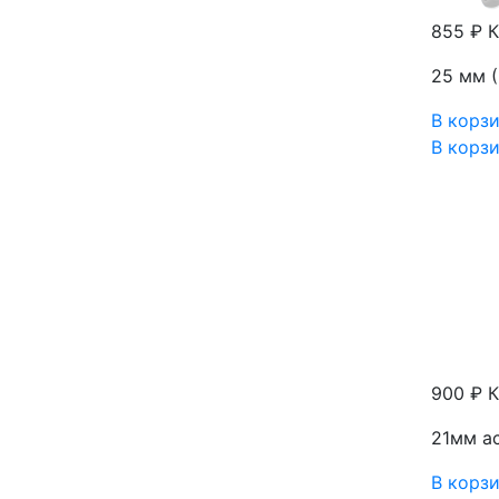
855 ₽
К
25 мм (
В корз
В корз
900 ₽
К
21мм а
В корз