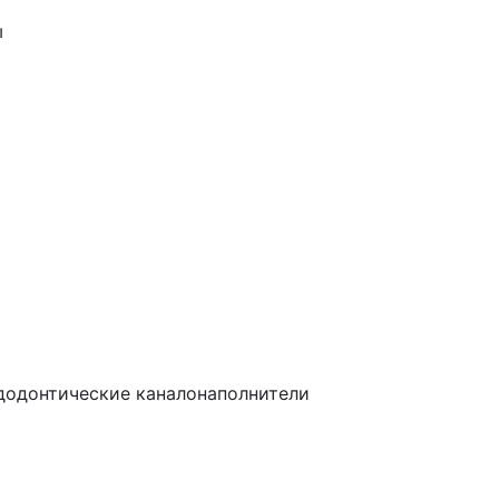
ы
ндодонтические каналонаполнители