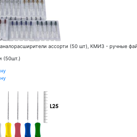
аналорасширители ассорти (50 шт), КМИЗ - ручные фа
 (50шт.)
ину
ину