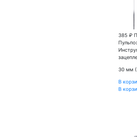
385 ₽
П
Пульпо
Инструм
зацепле
30 мм 
В корз
В корз