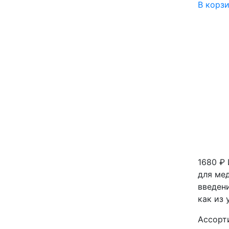
В корз
1680 ₽
для ме
введен
как из 
Ассорти