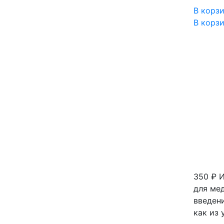
В корз
В корз
350 ₽
И
для ме
введен
как из 