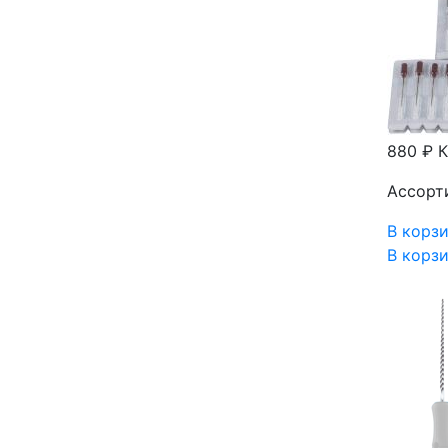
880 ₽
К
Ассорти
В корз
В корз