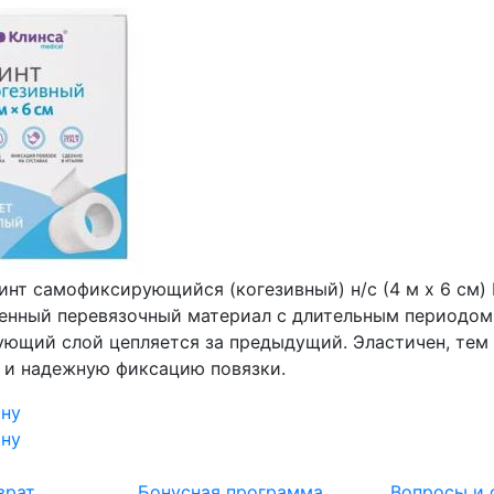
инт самофиксирующийся (когезивный) н/с (4 м х 6 см)
енный перевязочный материал с длительным периодом
ующий слой цепляется за предыдущий. Эластичен, тем
у и надежную фиксацию повязки.
ину
ину
врат
Бонусная программа
Вопросы и 