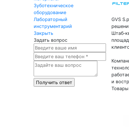
Зуботехническое
оборудование
Лабораторный
GVS S.p
инструментарий
решени
Закрыть
Штаб‑к
Задать вопрос
площад
клиенто
Компани
техноло
работа
и вост
Товары