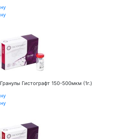
ину
ину
Гранулы Гистографт 150-500мкм (1г.)
ину
ину