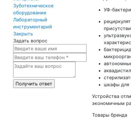
Зуботехническое
УФ-бактери
оборудование
Лабораторный
рециркулят
инструментарий
присутстви
Закрыть
ультразвук
Задать вопрос
характерис
бактерицид
микроорга
автономные
аквадистил
стерилизат
шкафы для 
Устройства отл
экономичным ра
Товары бренда