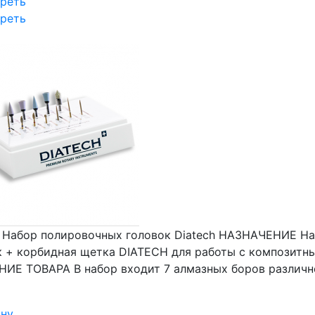
реть
реть
₽
Набор полировочных головок Diatech
НАЗНАЧЕНИЕ Наб
к + корбидная щетка DIATECH для работы с композит
ИЕ ТОВАРА В набор входит 7 алмазных боров различн
ину