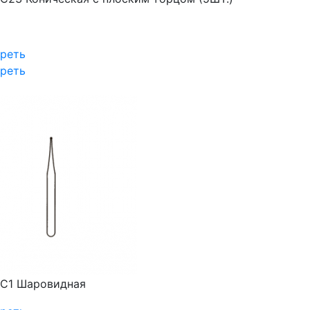
реть
реть
С1 Шаровидная