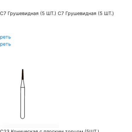
С7 Грушевидная (5 ШТ.)
С7 Грушевидная (5 ШТ.)
реть
реть
С23 Коническая с плоским торцом (5ШТ.)