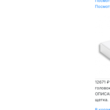
Посмот
Посмот
12671 
голово
ОПИСАН
щетка.
В корз