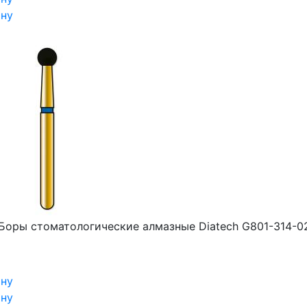
ину
Боры стоматологические алмазные Diatech G801-314-0
ину
ину