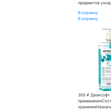
предметов ухода
В корзину
В корзину
300 ₽
Дезисофт 
примененияСос
храненияНазнач