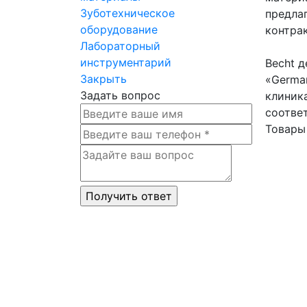
Зуботехническое
предла
оборудование
контра
Лабораторный
инструментарий
Becht 
Закрыть
«German
Задать вопрос
клиника
соотве
Товары