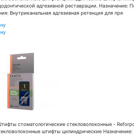
додонтической адгезивной реставрации. Назначение: 
ния: Внутриканальная адгезивная ретенция для пря
ину
ину
тифты стоматологические стекловолоконные - Reforpost 
 стекловолоконные штифты цилиндрические Назначение