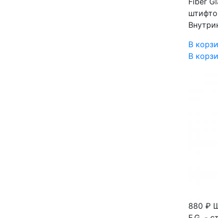
Fiber 
штифто
Внутри
В корз
В корз
880 ₽
Ш
F.G. -