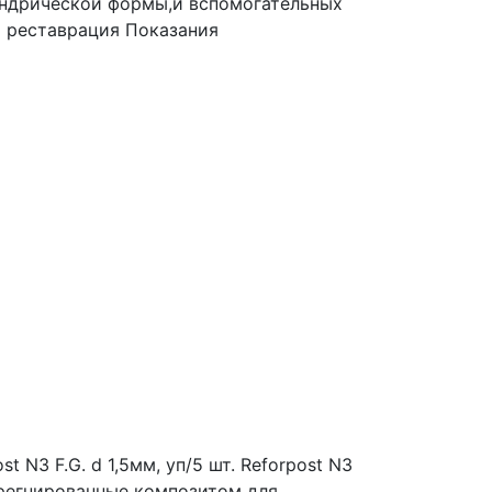
линдрической формы,и вспомогательных
 реставрация Показания
 N3 F.G. d 1,5мм, уп/5 шт.
Reforpost N3
регнированные композитом для