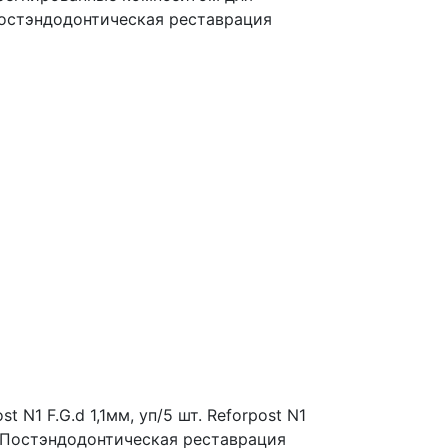
Постэндодонтическая реставрация
N1 F.G.d 1,1мм, уп/5 шт.
Reforpost N1
: Постэндодонтическая реставрация