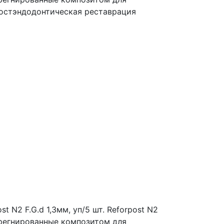
Постэндодонтическая реставрация
 N2 F.G.d 1,3мм, уп/5 шт.
Reforpost N2
регнированные композитом для