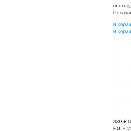
постэн
Показа
В корз
В корз
880 ₽
Ш
F.G. -