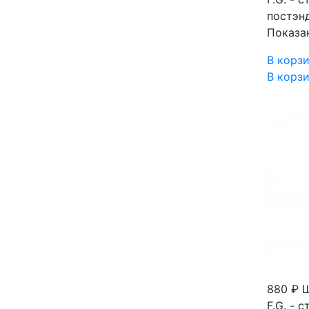
постэн
Показа
В корз
В корз
880 ₽
Ш
F.G. -