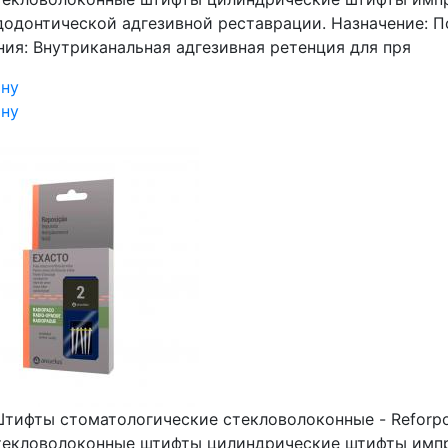
додонтической адгезивной реставрации. Назначение: 
ния: Внутриканальная адгезивная ретенция для пря
ину
ину
тифты стоматологические стекловолоконные - Reforpost
 стекловолоконные штифты цилиндрические штифты имп