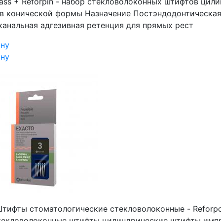
Glass + Reforpin - набор стекловолоконных штифтов ци
в конической формы Назначение Постэндодонтическая
канальная адгезивная ретенция для прямых рест
ину
ину
тифты стоматологические стекловолоконные - Reforpost
 стекловолоконные штифты цилиндрические штифты имп