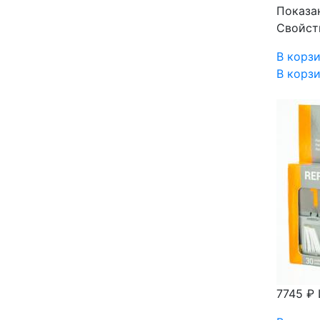
Показа
Свойст
В корз
В корз
7745 ₽