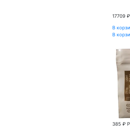
17709 
В корз
В корз
385 ₽
Р