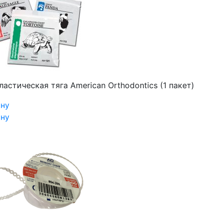
ластическая тяга American Orthodontics (1 пакет)
ину
ину