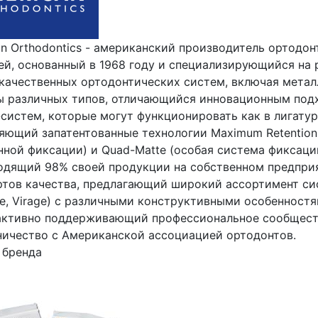
an Orthodontics - американский производитель ортодо
ей, основанный в 1968 году и специализирующийся на 
качественных ортодонтических систем, включая метал
ы различных типов, отличающийся инновационным под
-систем, которые могут функционировать как в лигату
яющий запатентованные технологии Maximum Retention 
ной фиксации) и Quad-Matte (особая система фиксации
одящий 98% своей продукции на собственном предпри
тов качества, предлагающий широкий ассортимент сист
ce, Virage) с различными конструктивными особенност
 активно поддерживающий профессиональное сообществ
ничество с Американской ассоциацией ортодонтов.
 бренда