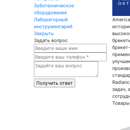
Зуботехническое
оборудование
Лабораторный
Americ
инструментарий
истори
Закрыть
высоко
Задать вопрос
брекет
брекет
примен
улучшен
произв
стандар
Radian
задач,
сотруд
Товары