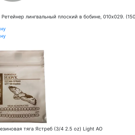
₽
Ретейнер лингвальный плоский в бобине, 010x029. (15
ину
ину
езиновая тяга Ястреб (3/4 2.5 oz) Light AO