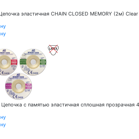
Цепочка эластичная CHAIN CLOSED MEMORY (2м) Clear
ину
ину
₽
Цепочка c памятью эластичная сплошная прозрачная 
ину
ину