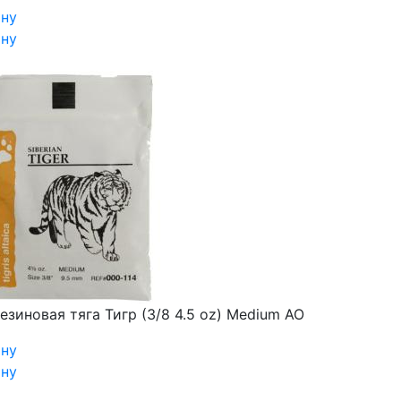
ину
ину
езиновая тяга Тигр (3/8 4.5 oz) Medium AO
ину
ину