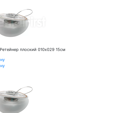
Ретейнер плоский 010х029 15см
ину
ину