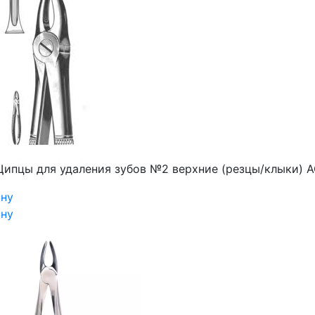
ипцы для удаления зубов №2 верхние (резцы/клыки) A
ину
ину