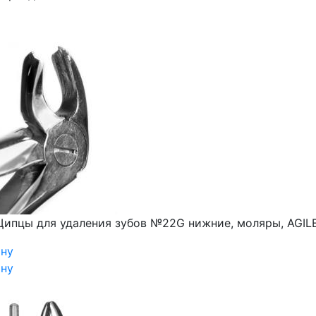
ипцы для удаления зубов №22G нижние, моляры, AGIL
ину
ину