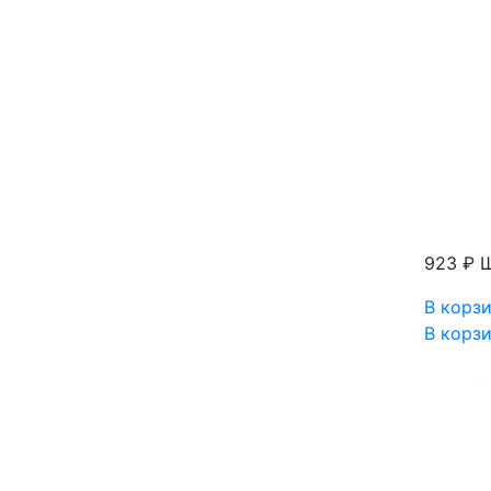
923 ₽
Щ
В корз
В корз