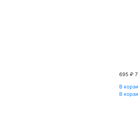
695 ₽
7
В корз
В корз