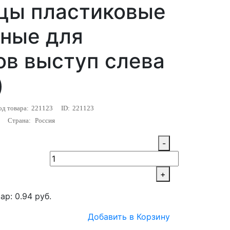
цы пластиковые
рные для
в выступ слева
)
од товара:
221123
ID:
221123
Страна:
Россия
-
+
ар: 0.94 руб.
Добавить в Корзину