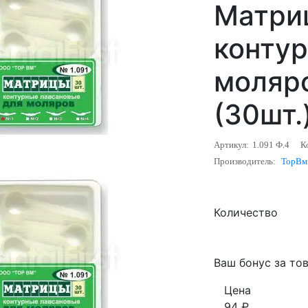
Матри
конту
моляро
(30шт.
Артикул:
1.091 Ф.4
К
Производитель:
ТорВм
Количество
Ваш бонус за тов
Цена
94
₽