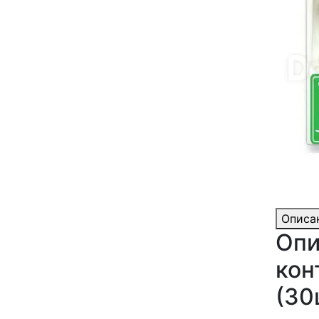
Описа
Опи
кон
(30