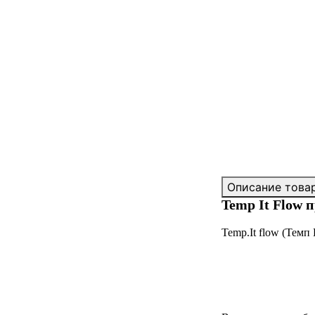
Описание това
Temp It Flow п
Temp.It flow (Темп