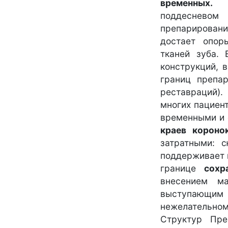
времен
поддесневом
препарировани
достает опор
тканей зуба. 
конструкций, 
границ препар
реставраций)
многих пациен
временными и 
краев короно
затратными: 
поддерживает 
границе
сохр
внесением м
выступающим 
нежелательном
Структур Пре