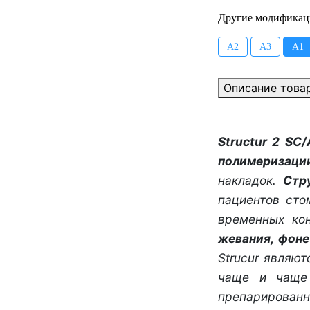
Другие модификац
А2
А3
А1
Описание това
Structur 2 SC/
полимеризаци
накладок.
Стр
пациентов сто
временных кон
жевания, фоне
Strucur являю
чаще и чаще 
препарирован