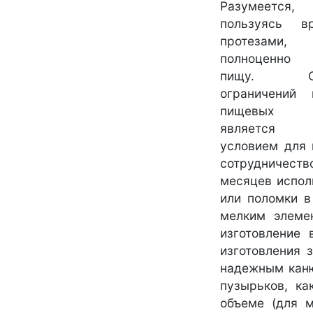
Разумеется,
пользуясь в
протезами, 
полноценно 
пищу. Отс
ограничений
пищевых пр
является о
условием для 
сотрудничеств
месяцев испол
или поломки в
мелким элеме
изготовление
изготовления 
надежным каню
пузырьков, ка
объеме (для м