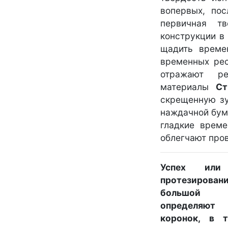
вопервых, по
первичная тв
конструкции в 
щадить време
временных рес
отражают ре
материалы
Ст
скрещенную зу
наждачной бума
гладкие врем
облегчают про
Успех или 
протезиро
большой 
определя
коронок, в 