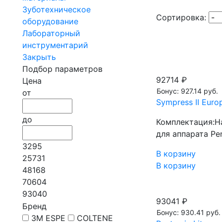
Зуботехническое
Сортировка:
оборудование
Лабораторный
инструментарий
Закрыть
Подбор параметров
92714 ₽
Цена
Бонус: 927.14 руб.
от
Sympress II Euro
до
Комплектация:На
для аппарата Pe
3295
В корзину
25731
В корзину
48168
70604
93040
93041 ₽
Бренд
Бонус: 930.41 руб.
3M ESPE
COLTENE