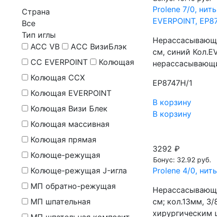
Prolene 7/0, нит
Страна
EVERPOINT, EP8
Все
Тип иглы
Нерассасывающа
ACC VB
AСС ВизиБлэк
см, синий Кол.E
CC EVERPOINT
Колющая
нерассасывающи
Колющая CCX
EP8747H/1
Колющая EVERPOINT
В корзину
Колющая Визи Блек
В корзину
Колющая массивная
Колющая прямая
3292 ₽
Колюще-режущая
Бонус: 32.92 руб.
Колюще-режущая J-игла
Prolene 4/0, ни
МП обратно-режущая
Нерассасывающа
МП шпательная
см; кол.13мм, 
хирургическим 