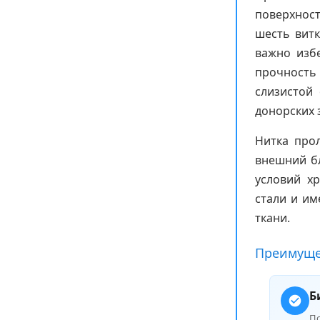
поверхнос
шесть витк
важно изб
прочность
слизистой
донорских 
Нитка про
внешний бл
условий х
стали и и
ткани.
Преимуще
Б
П