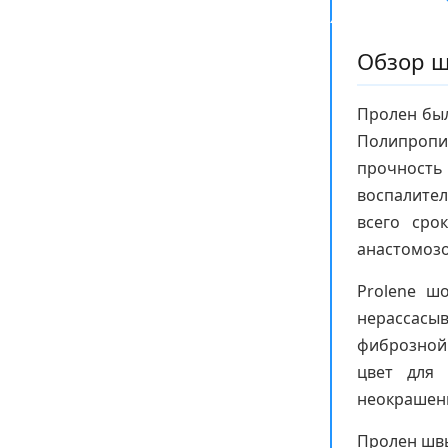
Обзор ш
Пролен был
Полипропи
прочност
воспалител
всего сро
анастомозо
Prolene ш
нерассасы
фиброзной
цвет для 
неокрашенн
Пролен швы