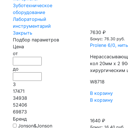
Зуботехническое
оборудование
Лабораторный
инструментарий
7630 ₽
Закрыть
Бонус: 76.30 руб.
Подбор параметров
Prolene 6/0, ни
Цена
от
Нерассасывающа
кол 20мм х 2 9
до
хирургическим 
W8718
3
17471
В корзину
34938
В корзину
52406
69873
Бренд
1640 ₽
Jonson&Jonson
Бонус: 16.40 руб.