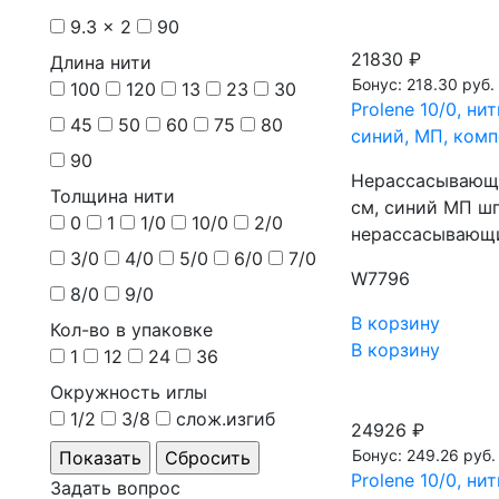
9.3 x 2
90
21830 ₽
Длина нити
Бонус: 218.30 руб.
100
120
13
23
30
Prolene 10/0, н
45
50
60
75
80
синий, МП, комп
90
Нерассасывающа
Толщина нити
см, синий МП шп
0
1
1/0
10/0
2/0
нерассасывающи
3/0
4/0
5/0
6/0
7/0
W7796
8/0
9/0
В корзину
Кол-во в упаковке
В корзину
1
12
24
36
Окружность иглы
1/2
3/8
слож.изгиб
24926 ₽
Бонус: 249.26 руб.
Prolene 10/0, н
Задать вопрос