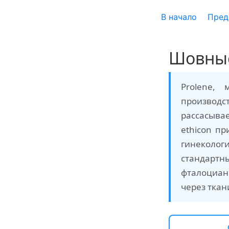
В начало
Пред
Шовные
Prolene,
производс
рассасывае
ethicon пр
гинеколог
стандарт
фталоциан
через тка