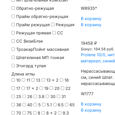
МП шпательная композит
Обратно-режущая
W8935*
Прайм обратно-режущая
В корзину
Прайм режущая
Режущая
В корзину
Режущая прямая
СС
СС ВизиБлэк
19458 ₽
ТроакарПойнт массивная
Бонус: 194.58 руб.
Prolene 10/0, н
Шпателиная МП тонкая
материал, синий
Этигард тупая
Нерассасывающа
Длина иглы
см, синий Шпат.
10
11
13
13 x 2
16
нерассасывающ
17
17 x 2
19
20
22
W1777
25
26
3.8
30
31
В корзину
36
40
5
5.1
6.5
65
В корзину
70
75
8
8 x 2
9.3