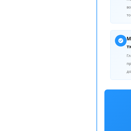
во
то
М
т
Г
пр
до