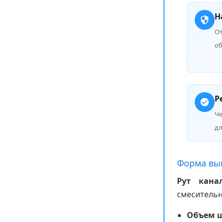
Н
От
об
Р
Ч
дл
Форма вы
Рут кана
смеситель
Объем 