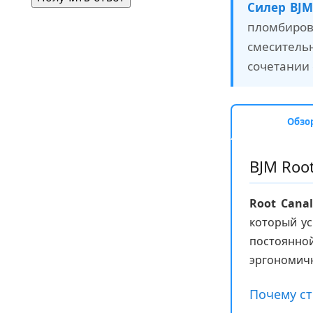
Силер BJM
пломбиро
смеситель
сочетании 
Обзо
BJM Root
Root Canal
который у
постоянно
эргономич
Почему ст