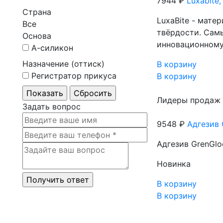
7944 ₽
Luxabite
Страна
LuxaBite - мате
Все
твёрдости. Сам
Основа
инновационном
А-силикон
Назначение (оттиск)
В корзину
Регистратор прикуса
В корзину
Лидеры продаж
Задать вопрос
9548 ₽
Адгезив 
Адгезив GrenGlo
Новинка
В корзину
В корзину