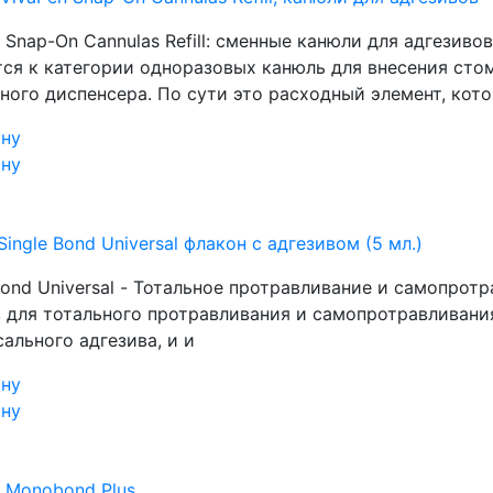
 Snap-On Cannulas Refill: сменные канюли для адгезивов 
тся к категории одноразовых канюль для внесения сто
ного диспенсера. По сути это расходный элемент, кот
ину
ину
Single Bond Universal флакон с адгезивом (5 мл.)
Bond Universal - Тотальное протравливание и самопротра
в для тотального протравливания и самопротравливани
ального адгезива, и и
ину
ину
₽
Monobond Plus