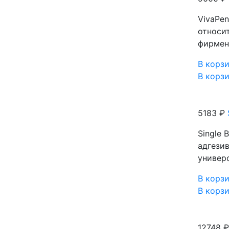
VivaPen
относи
фирмен
В корз
В корз
5183 ₽
Single 
адгези
универс
В корз
В корз
12748 