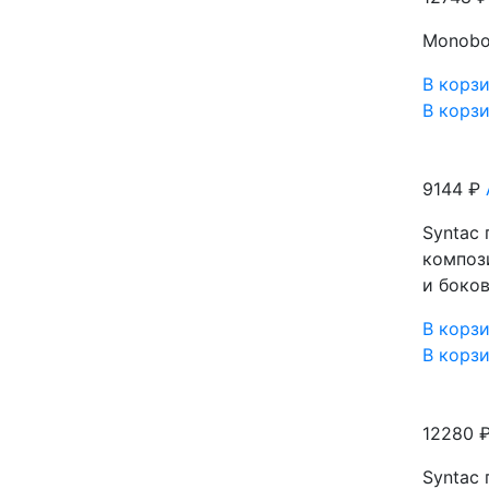
Monobo
В корз
В корз
9144 ₽
Syntaс
композ
и боко
В корз
В корз
12280 
Syntaс