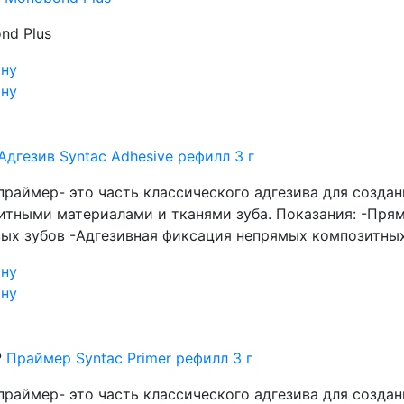
nd Plus
ину
ину
Адгезив Syntac Adhesive рефилл 3 г
 праймер- это часть классического адгезива для созд
итными материалами и тканями зуба. Показания: -Пря
вых зубов -Адгезивная фиксация непрямых композитных
ину
ину
₽
Праймер Syntac Primer рефилл 3 г
 праймер- это часть классического адгезива для созд