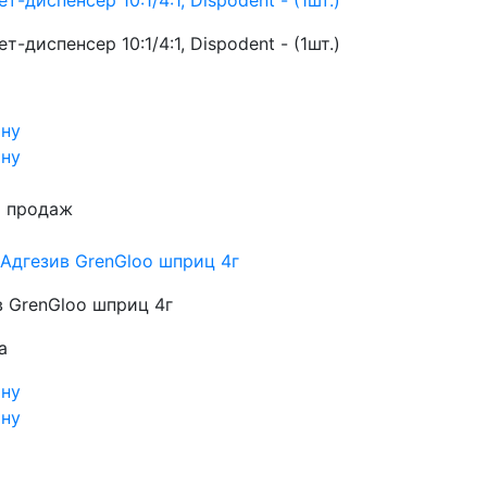
т-диспенсер 10:1/4:1, Dispodent - (1шт.)
ину
ину
 продаж
Адгезив GrenGloo шприц 4г
в GrenGloo шприц 4г
а
ину
ину