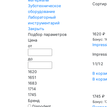
Сортир
Зуботехническое
оборудование
Лабораторный
инструментарий
Закрыть
1620 ₽
Подбор параметров
Бонус: 1
Цена
Impress
от
Impress
до
1:1/1:2
1620
В корз
1651
В корз
1683
1714
1745
1745 ₽
Бренд
Бонус: 1
Dispodent
Пистоле