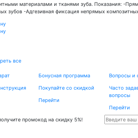
итными материалами и тканями зуба. Показания: -Пря
вых зубов -Адгезивная фиксация непрямых композитных
ину
ину
реть все
врат
Бонусная программа
Вопросы и 
инструкция
Покупайте со скидкой
Часто зада
вопросы
Перейти
Перейти
 получите промокод на скидку 5%!