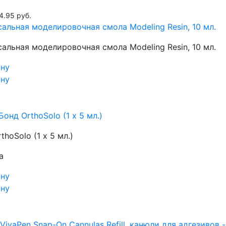
4.95 руб.
альная моделировочная смола Modeling Resin, 10 мл.
альная моделировочная смола Modeling Resin, 10 мл.
ину
ину
Бонд OrthoSolo (1 х 5 мл.)
thoSolo (1 х 5 мл.)
а
ину
ину
VivaPen Snap-On Cannulas Refill, канюли для адгезивов - 