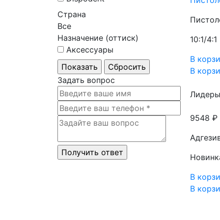
Страна
Пистоле
Все
Назначение (оттиск)
10:1/4:1
Аксессуары
В корз
В корз
Задать вопрос
Лидеры
9548 ₽
Адгези
Новинк
В корз
В корз