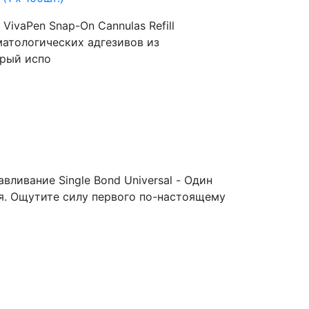
VivaPen Snap-On Cannulas Refill
матологических адгезивов из
орый испо
вливание Single Bond Universal - Один
я. Ощутите силу первого по-настоящему