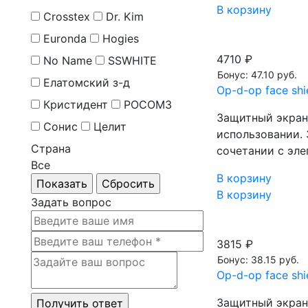
В корзину
Crosstex
Dr. Kim
Euronda
Hogies
4710 ₽
No Name
SSWHITE
Бонус: 47.10 руб.
Елатомский з-д
Op-d-op face sh
Кристидент
РОСОМЗ
Защитный экран 
Сонис
Целит
использовании. 
Страна
сочетании с эл
Все
В корзину
В корзину
Задать вопрос
3815 ₽
Бонус: 38.15 руб.
Op-d-op face sh
Защитный экран 