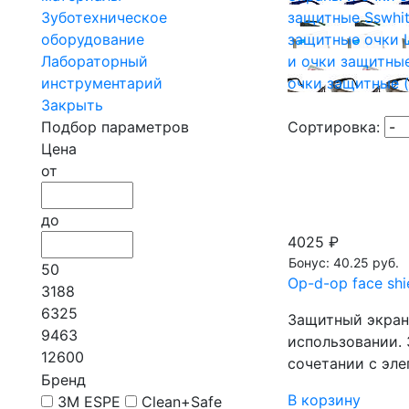
Зуботехническое
защитные Sswhi
оборудование
защитные очки Ц
Лабораторный
и очки защитные
инструментарий
очки защитные (
Закрыть
Подбор параметров
Сортировка:
Цена
от
до
4025 ₽
Бонус: 40.25 руб.
50
Op-d-op face sh
3188
6325
Защитный экран 
9463
использовании. 
12600
сочетании с эл
Бренд
В корзину
3M ESPE
Clean+Safe