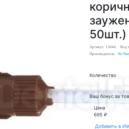
коричн
заужен
50шт.)
Артикул:
13644
Код т
Производитель:
No Na
Количество
Ваш бонус за тов
Цена
695
₽
Добавить в
Из