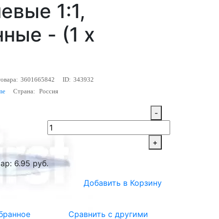
евые 1:1,
ные - (1 х
овара:
3601665842
ID:
343932
me
Страна:
Россия
-
+
ар: 6.95 руб.
Добавить в Корзину
бранное
Сравнить с другими