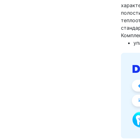
характ
полости
теплоо
станда
Компле
уп