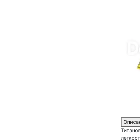
Описа
Титано
легкос