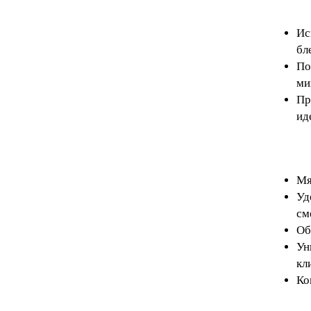
Ис
бл
По
ми
Пр
ид
Мя
Уд
см
Об
Ун
кл
Ко