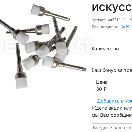
искус
Артикул:
art221249
К
Производитель:
No Na
Количество
Ваш бонус за тов
Цена
30
₽
Добавить в
Из
Ждете акции или 
мы Вам сообщим 