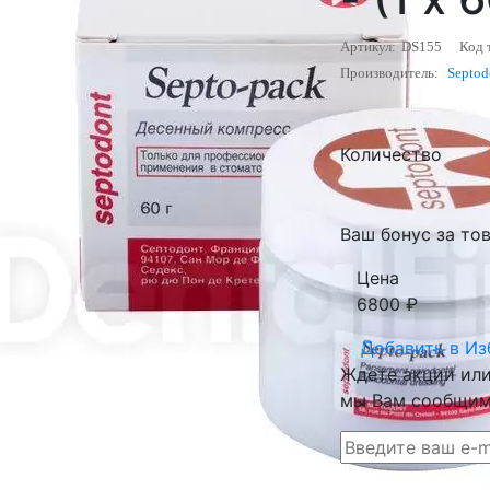
Артикул:
DS155
Код 
Производитель:
Septod
Количество
Ваш бонус за тов
Цена
6800
₽
Добавить в
Из
Ждете акции или 
мы Вам сообщим 