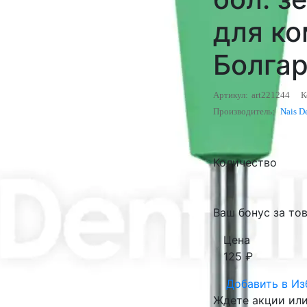
для ко
Болга
Артикул:
art221244
К
Производитель:
Nais De
Количество
Ваш бонус за това
Цена
125
₽
Добавить в
Из
Ждете акции или 