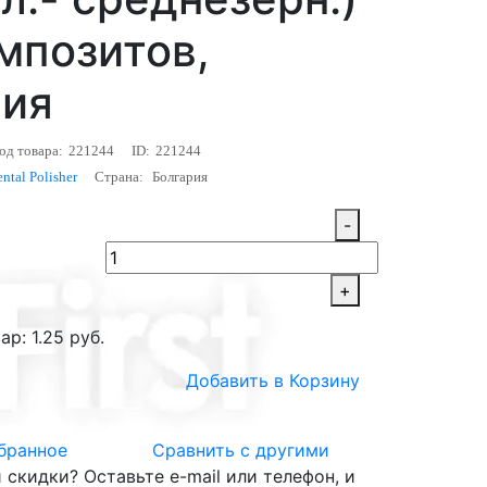
мпозитов,
рия
од товара:
221244
ID:
221244
ntal Polisher
Страна:
Болгария
-
+
р: 1.25 руб.
Добавить в Корзину
бранное
Сравнить с другими
скидки? Оставьте e-mail или телефон, и