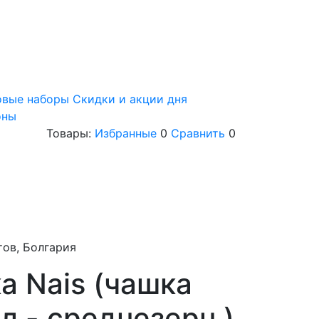
овые наборы
Скидки и акции дня
оны
Товары:
Избранные
0
Сравнить
0
тов, Болгария
а Nais (чашка
ел.- среднезерн.)