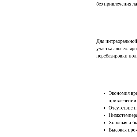
без привлечения л
Для интраоральной
участка альвеоляр
перебазировки пол
Экономия вре
привлечении 
Отсутствие н
Низкотемпера
Хорошая и бы
Высокая проч