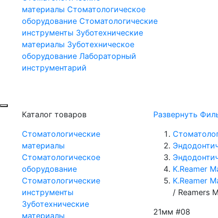
материалы
Стоматологическое
оборудование
Стоматологические
инструменты
Зуботехнические
материалы
Зуботехническое
оборудование
Лабораторный
инструментарий
Каталог товаров
Развернуть Фил
Стоматологические
Стоматоло
материалы
Эндодонти
Стоматологическое
Эндодонтич
оборудование
K.Reamer M
Стоматологические
K.Reamer M
инструменты
/
Reamers M
Зуботехнические
21мм #08
материалы