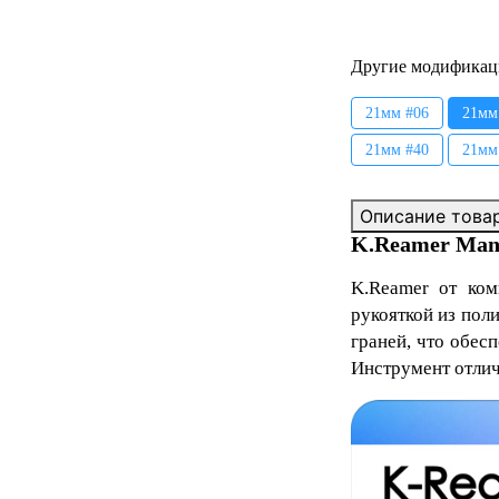
Другие модификац
21мм #06
21мм
21мм #40
21мм
Описание това
K.Reamer Mani
K.Reamer
от ком
рукояткой из пол
граней, что обес
Инструмент отлич